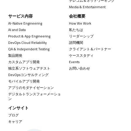
テレコム＆ネットワーキング
Media & Entertainment
サービス内容
会社概要
AI-Native Engineering
How We Work
AI and Data
私たちは
Product & App Engineering
リーダーシップ
DevOps Cloud Reliability
諮問機関
QA & Independent Testing
クライアント＆パートナー
製品開発
ケーススタディ
カスタムアプリ開発
Events
独立系ソフトウェアテスト
お問い合わせ
DevOpsコンサルティング
モバイルアプリ開発
アプリのモダナイゼーション
デジタルトランスフォーメーショ
ン
インサイト
ブログ
キャリア