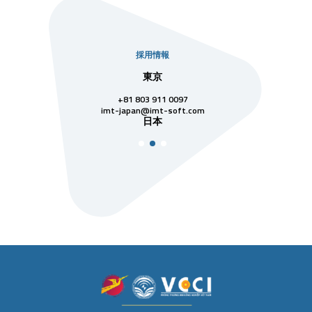
採用情報
社
東京
シンガ
811 7742
+81 803 911 0097
singapore@im
シンガ
t-soft.com
imt-japan@imt-soft.com
ナム
日本