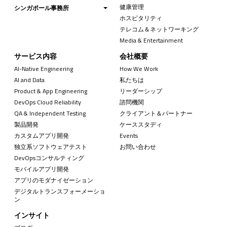
健康管理
シンガポール事務所
ホスピタリティ
テレコム＆ネットワーキング
Media & Entertainment
サービス内容
会社概要
AI-Native Engineering
How We Work
AI and Data
私たちは
Product & App Engineering
リーダーシップ
DevOps Cloud Reliability
諮問機関
QA & Independent Testing
クライアント＆パートナー
製品開発
ケーススタディ
カスタムアプリ開発
Events
独立系ソフトウェアテスト
お問い合わせ
DevOpsコンサルティング
モバイルアプリ開発
アプリのモダナイゼーション
デジタルトランスフォーメーショ
ン
インサイト