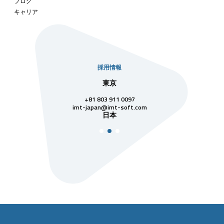
ブログ
キャリア
採用情報
社
東京
シンガ
811 7742
+81 803 911 0097
singapore@im
シンガ
t-soft.com
imt-japan@imt-soft.com
ナム
日本