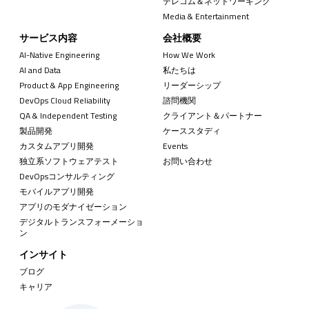
テレコム＆ネットワーキング
Media & Entertainment
サービス内容
会社概要
AI-Native Engineering
How We Work
AI and Data
私たちは
Product & App Engineering
リーダーシップ
DevOps Cloud Reliability
諮問機関
QA & Independent Testing
クライアント＆パートナー
製品開発
ケーススタディ
カスタムアプリ開発
Events
独立系ソフトウェアテスト
お問い合わせ
DevOpsコンサルティング
モバイルアプリ開発
アプリのモダナイゼーション
デジタルトランスフォーメーショ
ン
インサイト
ブログ
キャリア