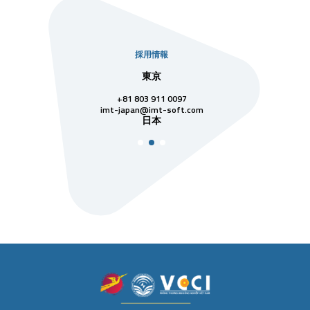
採用情報
社
東京
シンガ
811 7742
+81 803 911 0097
singapore@im
シンガ
t-soft.com
imt-japan@imt-soft.com
ナム
日本